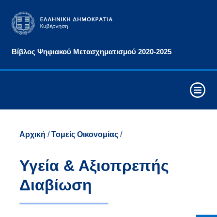
Αρχές
Βίβλος Ψηφιακού Μετασχηματισμού 2020-2025
&
Στόχοι
Οριζόντιες
Παρεμβάσεις
Συνθετικά
Στοιχεία
Αρχική
/
Τομείς Οικονομίας
/
Ψηφιακού
Μετασχηματισμού
Υγεία & Αξιοπρεπής
Στρατηγικοί
Διαβίωση
Άξονες
Παρέμβασης
Τομείς