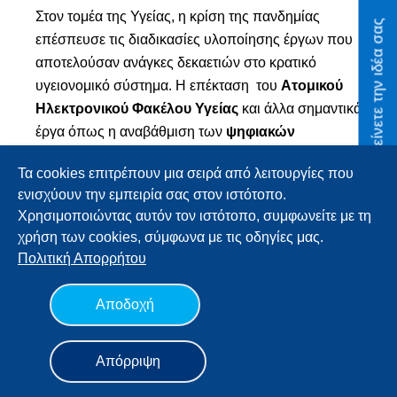
Στον τομέα της Υγείας, η κρίση της πανδημίας
Οικονομίας
Προτείνετε την ιδέα σας
επέσπευσε τις διαδικασίες υλοποίησης έργων που
Αποτίμηση
αποτελούσαν ανάγκες δεκαετιών στο κρατικό
υγειονομικό σύστημα. Η επέκταση του
Ατομικού
Ψηφιακή
Ηλεκτρονικού Φακέλου Υγείας
και άλλα σημαντικά
Δεκαετία
έργα όπως η αναβάθμιση των
ψηφιακών
Προτείνετε
υποδομών στα νοσοκομεία
και η επέκταση των
την ιδέα
Τα cookies επιτρέπουν μια σειρά από λειτουργίες που
Μητρώων Ασθενών αποτέλεσαν
σας
ενισχύουν την εμπειρία σας στον ιστότοπο.
προτεραιότητες
. Επίσης, η ανάπτυξη λύσεων
Χρησιμοποιώντας αυτόν τον ιστότοπο, συμφωνείτε με τη
τηλεϊατρικής
στους κατοίκους απομακρυσμένων
Σελίδα
χρήση των cookies, σύμφωνα με τις οδηγίες μας.
Πολιτική
περιοχών αποτελεί ένδειξη ότι στον τομέα της
Αναζήτησης
Απορρήτου
υγείας υιοθετείται μια πολιτική με επίκεντρο τον
Βίβλος Ψηφιακού
πολίτη, ενώ προωθούνται και άλλες καινοτόμες
Αποδοχή
Μετασχηματισμού
δράσεις, όπως η
μελέτη του γονιδιώματος
.
1η Αποτίμηση
English
Απόρριψη
Περισσότερες πληροφορίες