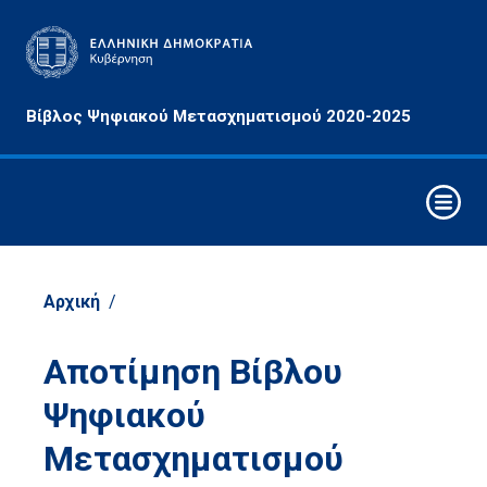
Αρχές
Βίβλος Ψηφιακού Μετασχηματισμού 2020-2025
&
Στόχοι
Οριζόντιες
Παρεμβάσεις
Συνθετικά
Στοιχεία
Αρχική
/
Ψηφιακού
Μετασχηματισμού
Αποτίμηση Βίβλου
Στρατηγικοί
Ψηφιακού
Άξονες
Παρέμβασης
Μετασχηματισμού
Τομείς