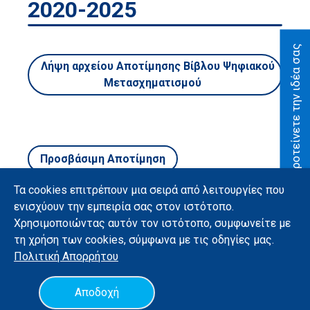
2020-2025
Οικονομίας
Αποτίμηση
Προτείνετε την ιδέα σας
Λήψη αρχείου Αποτίμησης Βίβλου Ψηφιακού
Ψηφιακή
Μετασχηματισμού
Δεκαετία
Προτείνετε
την ιδέα
σας
Προσβάσιμη Αποτίμηση
Σελίδα
Τα cookies επιτρέπουν μια σειρά από λειτουργίες που
Αναζήτησης
ενισχύουν την εμπειρία σας στον ιστότοπο.
Χρησιμοποιώντας αυτόν τον ιστότοπο, συμφωνείτε με
Βίβλος Ψηφιακού
τη χρήση των cookies, σύμφωνα με τις οδηγίες μας.
Μετασχηματισμού
Πολιτική
Απορρήτου
Υλοποίηση με χρήση ανοιχτού λογισμικού
Ελληνικά
Όροι χρήσης
Αποδοχή