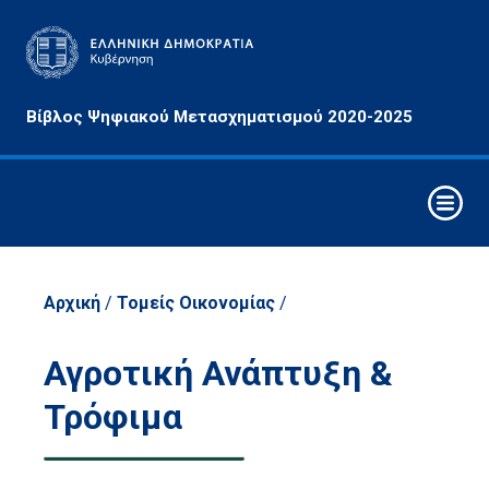
Αρχές
Βίβλος Ψηφιακού Μετασχηματισμού 2020-2025
&
Στόχοι
Οριζόντιες
Παρεμβάσεις
Συνθετικά
Στοιχεία
Αρχική
/
Τομείς Οικονομίας
/
Ψηφιακού
Μετασχηματισμού
Αγροτική Ανάπτυξη &
Στρατηγικοί
Τρόφιμα
Άξονες
Παρέμβασης
Τομείς