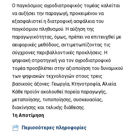
Ο παγκόσμιος αγροδιατροφικός τομέας καλείται
Οικονομίας
να αυξήσει την παραγωγή, προκειμένου να
Αποτίμηση
εξασφαλιστεί η διατροφική ασφάλεια του
παγκόσμιου πληθυσμού. Η αύξηση της
Ψηφιακή
παραγωγικότητας, όμως, πρέπει να επιτευχθεί με
Δεκαετία
αειφορικές μεθόδους, αντιμετωπίζοντας τις
Προτείνετε
σύγχρονες περιβαλλοντικές προκλήσεις. Η
την ιδέα
ψηφιακή στρατηγική για τον αγροδιατροφικό
σας
τομέα προσβλέπει στην αξιοποίηση του δυναμικού
των ψηφιακών τεχνολογιών στους τρεις
Σελίδα
βασικούς άξονες: Γεωργία, Κτηνοτροφία, Αλιεία.
Αναζήτησης
Κάθε προϊόν ακολουθεί πορεία παραγωγής,
Βίβλος Ψηφιακού
μεταποίησης, τυποποίησης, συσκευασίας,
Μετασχηματισμού
διακίνησης και τελικής διάθεσης.
1η Αποτίμηση
English
Περισσότερες πληροφορίες