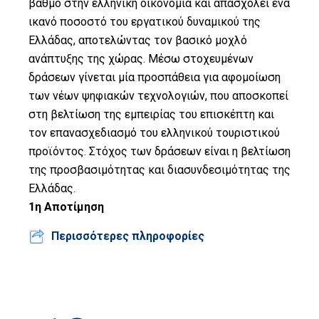
βαθμό στην ελληνική οικονομία και απασχολεί ένα
Οικονομίας
ικανό ποσοστό του εργατικού δυναμικού της
Ελλάδας, αποτελώντας τον βασικό μοχλό
Αποτίμηση
ανάπτυξης της χώρας. Μέσω στοχευμένων
Ψηφιακή
δράσεων γίνεται μία προσπάθεια για αφομοίωση
Δεκαετία
των νέων ψηφιακών τεχνολογιών, που αποσκοπεί
στη βελτίωση της εμπειρίας του επισκέπτη και
Προτείνετε
τον επανασχεδιασμό του ελληνικού τουριστικού
την ιδέα
προϊόντος. Στόχος των δράσεων είναι η βελτίωση
σας
της προσβασιμότητας και διασυνδεσιμότητας της
Σελίδα
Ελλάδας.
Αναζήτησης
1η Αποτίμηση
Βίβλος Ψηφιακού
Περισσότερες πληροφορίες
Μετασχηματισμού
English