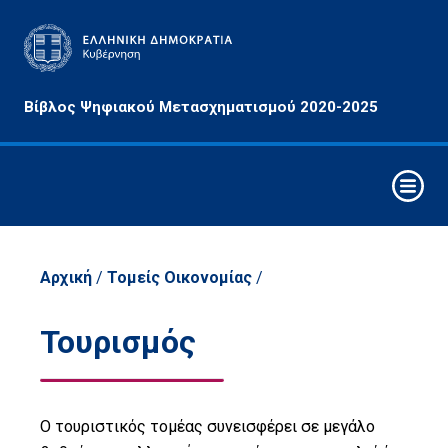
Αρχές
Βίβλος Ψηφιακού Μετασχηματισμού 2020-2025
&
Στόχοι
Οριζόντιες
Παρεμβάσεις
Συνθετικά
Στοιχεία
Αρχική
/
Τομείς Οικονομίας
/
Ψηφιακού
Μετασχηματισμού
Τουρισμός
Στρατηγικοί
Άξονες
Παρέμβασης
Ο τουριστικός τομέας συνεισφέρει σε μεγάλο
Τομείς