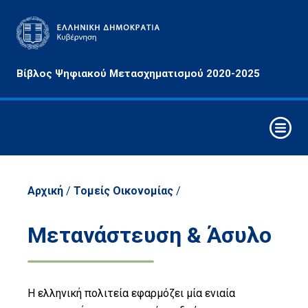
Αρχές
Βίβλος Ψηφιακού Μετασχηματισμού 2020-2025
&
Στόχοι
Οριζόντιες
Παρεμβάσεις
Συνθετικά
Στοιχεία
Αρχική
/
Τομείς Οικονομίας
/
Ψηφιακού
Μετασχηματισμού
Μετανάστευση & Άσυλο
Στρατηγικοί
Άξονες
Παρέμβασης
Η ελληνική πολιτεία εφαρμόζει μία ενιαία
Τομείς