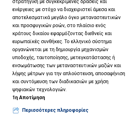
στρατηγική με συγκεκριμένες δράσεις και
Οικονομίας
ενέργειες με στόχο να διαχειριστεί άμεσα και
αποτελεσματικά μεγάλο όγκο μεταναστευτικών
Αποτίμηση
και προσφυγικών ροών, στο πλαίσιο ενός
Ψηφιακή
κράτους δικαίου εφαρμόζοντας διεθνείς και
Δεκαετία
ευρωπαϊκές συνθήκες. Το ελληνικό σύστημα
οργανώνεται με τη δημιουργία μηχανισμών
Προτείνετε
υποδοχής, ταυτοποίησης, μετεγκατάστασης ή
την ιδέα
ενσωμάτωσης των μεταναστευτικών μαζών και
σας
λήψης μέτρων για την απλούστευση, αποσαφήνιση
Σελίδα
και συντόμευση των διαδικασιών με χρήση
Αναζήτησης
ψηφιακών τεχνολογιών.
1η Αποτίμηση
Βίβλος Ψηφιακού
Μετασχηματισμού
Περισσότερες πληροφορίες
English