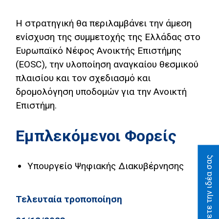
Οικονομίας
Η στρατηγική θα περιλαμβάνει την άμεση
Αποτίμηση
ενίσχυση της συμμετοχής της Ελλάδας στο
Ευρωπαϊκό Νέφος Ανοικτής Επιστήμης
Ψηφιακή
Δεκαετία
(EOSC), την υλοποίηση αναγκαίου θεσμικού
πλαισίου και τον σχεδιασμό και
Προτείνετε
δρομολόγηση υποδομών για την Ανοικτή
την ιδέα
Επιστήμη.
σας
Σελίδα
Εμπλεκόμενοι Φορείς
Αναζήτησης
Βίβλος Ψηφιακού
Προτείνετε την ιδέα σας
Υπουργείο Ψηφιακής Διακυβέρνησης
Μετασχηματισμού
English
Τελευταία τροποποίηση