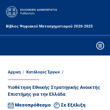
Αρχές
Βίβλος Ψηφιακού Μετασχηματισμού 2020-2025
&
Στόχοι
Οριζόντιες
Παρεμβάσεις
Συνθετικά
Στοιχεία
Ψηφιακού
Αρχικη
/
Κατάλογος Έργων
/
Μετασχηματισμού
Υιοθέτηση Εθνικής Στρατηγικής Ανοικτής
Στρατηγικοί
Άξονες
Επιστήμης για την Ελλάδα
Παρέμβασης
Μεσοπρόθεσμο
Σε Εξέλιξη
Τομείς