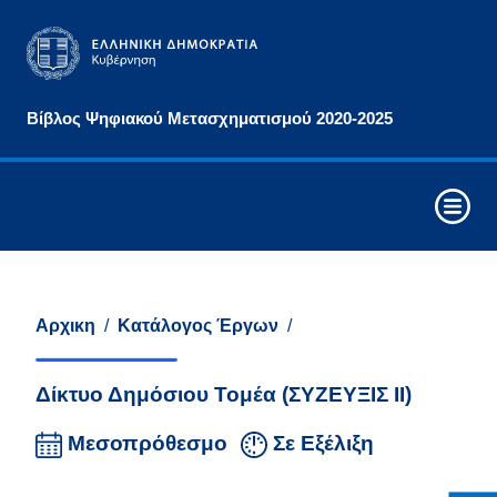
Αρχές
Βίβλος Ψηφιακού Μετασχηματισμού 2020-2025
&
Στόχοι
Οριζόντιες
Παρεμβάσεις
Συνθετικά
Στοιχεία
Ψηφιακού
Αρχικη
/
Κατάλογος Έργων
/
Μετασχηματισμού
Δίκτυο Δημόσιου Τομέα (ΣΥΖΕΥΞΙΣ ΙΙ)
Στρατηγικοί
Άξονες
Μεσοπρόθεσμο
Σε Εξέλιξη
Παρέμβασης
Τομείς