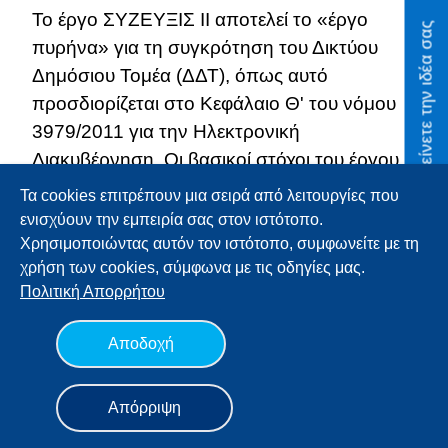
Το έργο ΣΥΖΕΥΞΙΣ ΙΙ αποτελεί το «έργο
Οικονομίας
Προτείνετε την ιδέα σας
πυρήνα» για τη συγκρότηση του Δικτύου
Αποτίμηση
Δημόσιου Τομέα (ΔΔΤ), όπως αυτό
προσδιορίζεται στο Κεφάλαιο Θ' του νόμου
Ψηφιακή
Δεκαετία
3979/2011 για την Ηλεκτρονική
Διακυβέρνηση. Οι βασικοί στόχοι του έργου
Προτείνετε
ΣΥΖΕΥΞΙΣ ΙΙ είναι οι εξής: α) η κάλυψη των
την ιδέα
Τα cookies επιτρέπουν μια σειρά από λειτουργίες που
αναγκών τηλεπικοινωνιακής σύνδεσης των
σας
ενισχύουν την εμπειρία σας στον ιστότοπο.
δημόσιων φορέων (περίπου 34.000 κτίρια),
Χρησιμοποιώντας αυτόν τον ιστότοπο, συμφωνείτε με τη
Σελίδα
χρήση των cookies, σύμφωνα με τις οδηγίες μας.
β) η αναβάθμιση της ευρυζωνικότητας των
Αναζήτησης
Πολιτική
Απορρήτου
φορέων με αξιοποίηση οπτικής πρόσβασης
και τεχνολογιών ADSL και VDSL, γ) η
Βίβλος Ψηφιακού
Αποδοχή
Μετασχηματισμού
αναβάθμιση των υφιστάμενων κεντρικών
υπηρεσιών του δικτύου ΣΥΖΕΥΞΙΣ, με
English
Απόρριψη
έμφαση στην ασφάλεια, την τηλεδιάσκεψη,
την τηλεσυνεργασία και την αξιοποίηση