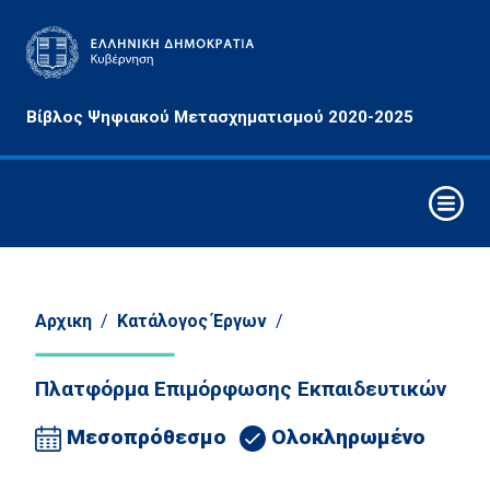
Αρχές
Βίβλος Ψηφιακού Μετασχηματισμού 2020-2025
&
Στόχοι
Οριζόντιες
Παρεμβάσεις
Συνθετικά
Στοιχεία
Ψηφιακού
Αρχικη
/
Κατάλογος Έργων
/
Μετασχηματισμού
Πλατφόρμα Επιμόρφωσης Εκπαιδευτικών
Στρατηγικοί
Άξονες
Μεσοπρόθεσμο
Ολοκληρωμένο
Παρέμβασης
Τομείς