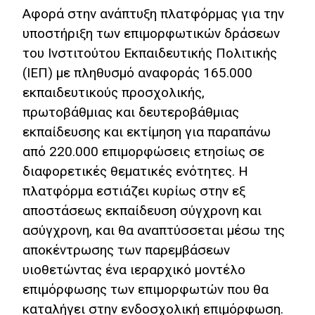
Αφορά στην ανάπτυξη πλατφόρμας για την
Οικονομίας
υποστήριξη των επιμορφωτικών δράσεων
Αποτίμηση
του Ινστιτούτου Εκπαιδευτικής Πολιτικής
(ΙΕΠ) με πληθυσμό αναφοράς 165.000
Ψηφιακή
Δεκαετία
εκπαιδευτικούς προσχολικής,
πρωτοβάθμιας και δευτεροβάθμιας
Προτείνετε
εκπαίδευσης και εκτίμηση για παραπάνω
την ιδέα
από 220.000 επιμορφώσεις ετησίως σε
σας
διαφορετικές θεματικές ενότητες. Η
Σελίδα
πλατφόρμα εστιάζει κυρίως στην εξ
Αναζήτησης
αποστάσεως εκπαίδευση σύγχρονη και
ασύγχρονη, και θα αναπτύσσεται μέσω της
Βίβλος Ψηφιακού
Μετασχηματισμού
αποκέντρωσης των παρεμβάσεων
υιοθετώντας ένα ιεραρχικό μοντέλο
English
επιμόρφωσης των επιμορφωτών που θα
καταλήγει στην ενδοσχολική επιμόρφωση.