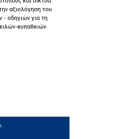
τόπους και δίκτυα
την αξιολόγηση του
 - οδηγιών για τη
ειλών-ευπαθειών.
;