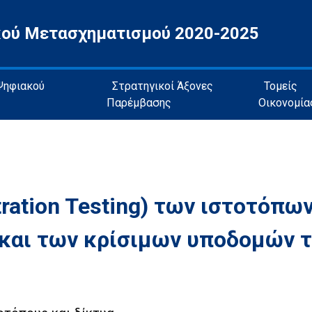
κού Μετασχηματισμού 2020-2025
 Ψηφιακού
Στρατηγικοί Άξονες
Τομείς
Παρέμβασης
Οικονομία
ration Testing) των ιστοτόπω
και των κρίσιμων υποδομών 