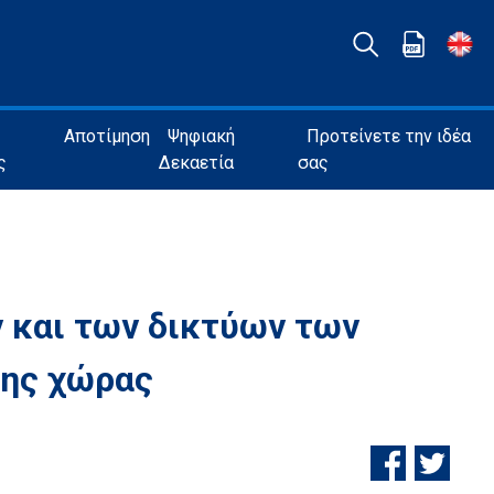
Αποτίμηση
Ψηφιακή
Προτείνετε την ιδέα
ς
Δεκαετία
σας
ν και των δικτύων των
της χώρας