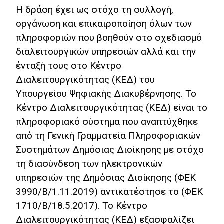
Η δράση έχει ως στόχο τη συλλογή,
Οικονομίας
οργάνωση και επικαιροποίηση όλων των
Αποτίμηση
πληροφοριών που βοηθούν στο σχεδιασμό
διαλειτουργικών υπηρεσιών αλλά και την
Ψηφιακή
Δεκαετία
ένταξή τους στο Κέντρο
Διαλειτουργικότητας (ΚΕΔ) του
Προτείνετε
Υπουργείου Ψηφιακής Διακυβέρνησης. Το
την ιδέα
Κέντρο Διαλειτουργικότητας (ΚΕΔ) είναι το
σας
πληροφοριακό σύστημα που αναπτύχθηκε
Σελίδα
από τη Γενική Γραμματεία Πληροφοριακών
Αναζήτησης
Συστημάτων Δημόσιας Διοίκησης με στόχο
τη διασύνδεση των ηλεκτρονικών
Βίβλος Ψηφιακού
Μετασχηματισμού
υπηρεσιών της Δημόσιας Διοίκησης (ΦΕΚ
3990/Β/1.11.2019) αντικατέστησε το (ΦΕΚ
English
1710/Β/18.5.2017). Το Κέντρο
Διαλειτουργικότητας (ΚΕΔ) εξασφαλίζει