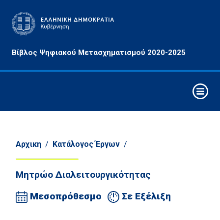
Αρχές
Βίβλος Ψηφιακού Μετασχηματισμού 2020-2025
&
Στόχοι
Οριζόντιες
Παρεμβάσεις
Συνθετικά
Στοιχεία
Ψηφιακού
Αρχικη
/
Κατάλογος Έργων
/
Μετασχηματισμού
Μητρώο Διαλειτουργικότητας
Στρατηγικοί
Άξονες
Μεσοπρόθεσμο
Σε Εξέλιξη
Παρέμβασης
Τομείς