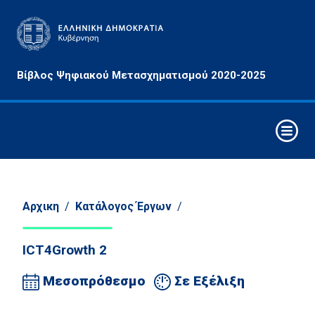
Αρχές
Βίβλος Ψηφιακού Μετασχηματισμού 2020-2025
&
Στόχοι
Οριζόντιες
Παρεμβάσεις
Συνθετικά
Στοιχεία
Ψηφιακού
Αρχικη
/
Κατάλογος Έργων
/
Μετασχηματισμού
ICT4Growth 2
Στρατηγικοί
Άξονες
Μεσοπρόθεσμο
Σε Εξέλιξη
Παρέμβασης
Τομείς