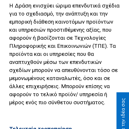
Η Δράση ενισχύει ώριμα επενδυτικά σχέδια
Οικονομίας
για το σχεδιασμό, την ανάπτυξη και την
Αποτίμηση
εμπορική διάθεση καινοτόμων προϊόντων
και υπηρεσιών προστιθέμενης αξίας, που
Ψηφιακή
Δεκαετία
αφορούν ή βασίζονται σε Τεχνολογίες
Πληροφορικής και Επικοινωνιών (ΤΠΕ). Τα
Προτείνετε
προϊόντα και οι υπηρεσίες που θα
την ιδέα
αναπτυχθούν μέσω των επενδυτικών
σας
σχεδίων μπορούν να απευθύνονται τόσο σε
Σελίδα
μεμονωμένους καταναλωτές, όσο και σε
Αναζήτησης
άλλες επιχειρήσεις. Μπορούν επίσης να
αφορούν το τελικό προϊόν/ υπηρεσία ή
Βίβλος Ψηφιακού
Μετασχηματισμού
Προτείνετε την ιδέα σας
μέρος ενός πιο σύνθετου συστήματος.
English
Τελευταία τροποποίηση