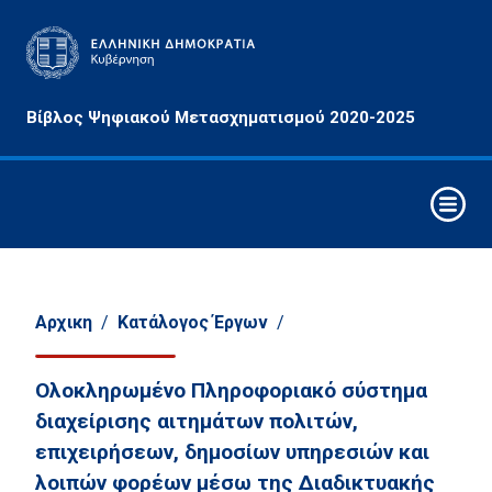
Αρχές
Βίβλος Ψηφιακού Μετασχηματισμού 2020-2025
&
Στόχοι
Οριζόντιες
Παρεμβάσεις
Συνθετικά
Στοιχεία
Ψηφιακού
Αρχικη
/
Κατάλογος Έργων
/
Μετασχηματισμού
Ολοκληρωμένο Πληροφοριακό σύστημα
Στρατηγικοί
Άξονες
διαχείρισης αιτημάτων πολιτών,
Παρέμβασης
επιχειρήσεων, δημοσίων υπηρεσιών και
λοιπών φορέων μέσω της Διαδικτυακής
Τομείς