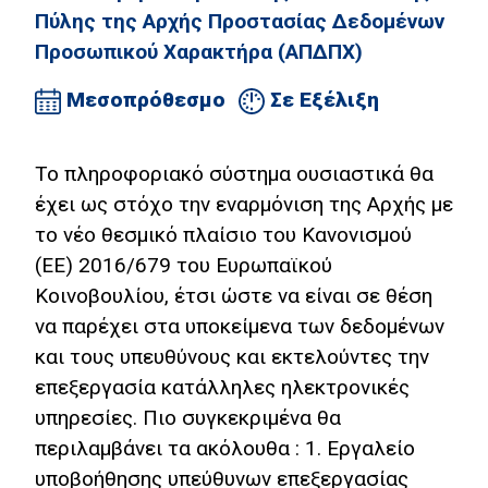
Πύλης της Αρχής Προστασίας Δεδομένων
Οικονομίας
Προσωπικού Χαρακτήρα (ΑΠΔΠΧ)
Αποτίμηση
Μεσοπρόθεσμο
Σε Εξέλιξη
Ψηφιακή
Δεκαετία
Το πληροφοριακό σύστημα ουσιαστικά θα
Προτείνετε
έχει ως στόχο την εναρμόνιση της Αρχής με
την ιδέα
το νέο θεσμικό πλαίσιο του Κανονισμού
σας
(ΕΕ) 2016/679 του Ευρωπαϊκού
Σελίδα
Κοινοβουλίου, έτσι ώστε να είναι σε θέση
Αναζήτησης
να παρέχει στα υποκείμενα των δεδομένων
και τους υπευθύνους και εκτελούντες την
Βίβλος Ψηφιακού
Μετασχηματισμού
επεξεργασία κατάλληλες ηλεκτρονικές
υπηρεσίες. Πιο συγκεκριμένα θα
English
περιλαμβάνει τα ακόλουθα : 1. Εργαλείο
υποβοήθησης υπεύθυνων επεξεργασίας