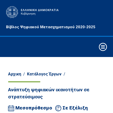
Αρχές
Βίβλος Ψηφιακού Μετασχηματισμού 2020-2025
&
Στόχοι
Οριζόντιες
Παρεμβάσεις
Συνθετικά
Στοιχεία
Ψηφιακού
Αρχικη
/
Κατάλογος Έργων
/
Μετασχηματισμού
Ανάπτυξη ψηφιακών ικανοτήτων σε
Στρατηγικοί
Άξονες
στρατεύσιμους
Παρέμβασης
Μεσοπρόθεσμο
Σε Εξέλιξη
Τομείς