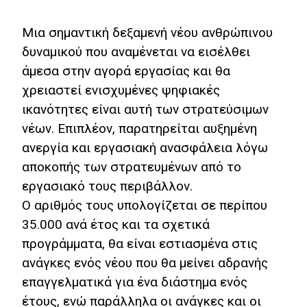
Οικονομίας
Μια σημαντική δεξαμενή νέου ανθρώπινου
Αποτίμηση
δυναμικού που αναμένεται να εισέλθει
άμεσα στην αγορά εργασίας και θα
Ψηφιακή
Δεκαετία
χρειαστεί ενισχυμένες ψηφιακές
ικανότητες είναι αυτή των στρατεύσιμων
Προτείνετε
νέων. Επιπλέον, παρατηρείται αυξημένη
την ιδέα
ανεργία και εργασιακή ανασφάλεια λόγω
σας
αποκοπής των στρατευμένων από το
Σελίδα
εργασιακό τους περιβάλλον.
Αναζήτησης
Ο αριθμός τους υπολογίζεται σε περίπου
35.000 ανά έτος και τα σχετικά
Βίβλος Ψηφιακού
Μετασχηματισμού
προγράμματα, θα είναι εστιασμένα στις
ανάγκες ενός νέου που θα μείνει αδρανής
English
επαγγελματικά για ένα διάστημα ενός
έτους, ενώ παράλληλα οι ανάγκες και οι